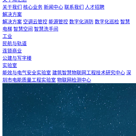
关于我们
核心业务
新闻中心
联系我们
人才招聘
解决方案
解决方案
空调云管控
能源管控
数字化消防
数字化巡检
智慧
电梯
智慧空间
智慧洗手间
工业
民航与轨道
连锁商业
公建与写字楼
实验室
能效与电气安全实验室
建筑智慧物联网工程技术研究中心
深
圳市电能质量工程实验室
物联网检测中心