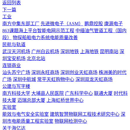
返回列表
下一篇
工业
南方中集东部工厂
先进微电子（ASM）
鹏鼎控股
康源电子
863课题海上平台智能电网示范工程
中缅油气管道工程（国内
段）
物探船舶电力系统电能质量改善
民航与轨道
武汉天河机场
广州白云机场
深圳地铁
上海地铁
昆明南站
深
圳宝安机场
北京北站
连锁商业
汕头苏宁广场
深圳永旺商场
深圳创业天虹商场
株洲美的时代
广场
深圳中航城
常平天虹购物中心
深圳双龙天虹商场
公建与写字楼
南方科技大学
大埔县人民医院
广东科学中心
联通大厦
时代科
技大厦
迈瑞总部大厦
上海虹桥世界中心
实验室
能效与电气安全实验室
建筑智慧物联网工程技术研究中心
深
圳市电能质量工程实验室
物联网检测中心
关于海亿达