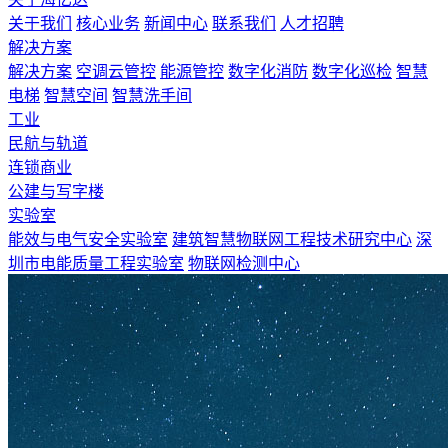
关于我们
核心业务
新闻中心
联系我们
人才招聘
解决方案
解决方案
空调云管控
能源管控
数字化消防
数字化巡检
智慧
电梯
智慧空间
智慧洗手间
工业
民航与轨道
连锁商业
公建与写字楼
实验室
能效与电气安全实验室
建筑智慧物联网工程技术研究中心
深
圳市电能质量工程实验室
物联网检测中心