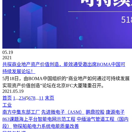
05.19
2021
共探商业地产资产价值创造，能效通受邀出席BOMA中国可
持续发展论坛！
5月18日，由BOMA中国组织的“商业地产如何通过可持续发展
实现资产价值创造”论坛在北京IFC大厦隆重召开。
2021.05.19
首页
1
...
2
3
4
5
6
7
8
...
11
末页
工业
南方中集东部工厂
先进微电子（ASM）
鹏鼎控股
康源电子
863课题海上平台智能电网示范工程
中缅油气管道工程（国内
段）
物探船舶电力系统电能质量改善