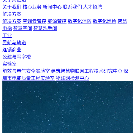
关于我们
核心业务
新闻中心
联系我们
人才招聘
解决方案
解决方案
空调云管控
能源管控
数字化消防
数字化巡检
智慧
电梯
智慧空间
智慧洗手间
工业
民航与轨道
连锁商业
公建与写字楼
实验室
能效与电气安全实验室
建筑智慧物联网工程技术研究中心
深
圳市电能质量工程实验室
物联网检测中心